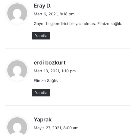
d
Eray D.
e
Mart 6, 2021, 8:18 pm
d
Gayet bilgilendirici bir yazı olmuş. Elinize sağlık.
i
k
Yanıtla
i
:
d
erdi bozkurt
e
Mart 13, 2021, 1:10 pm
d
Elinize Sağlık
i
k
Yanıtla
i
:
d
Yaprak
e
Mayıs 27, 2021, 8:00 am
d