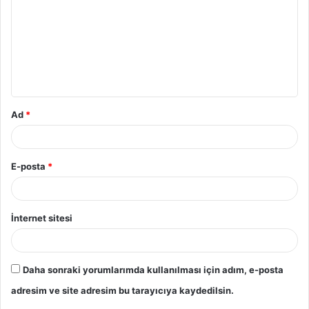
r
u
m
*
Ad
*
E-posta
*
İnternet sitesi
Daha sonraki yorumlarımda kullanılması için adım, e-posta
adresim ve site adresim bu tarayıcıya kaydedilsin.