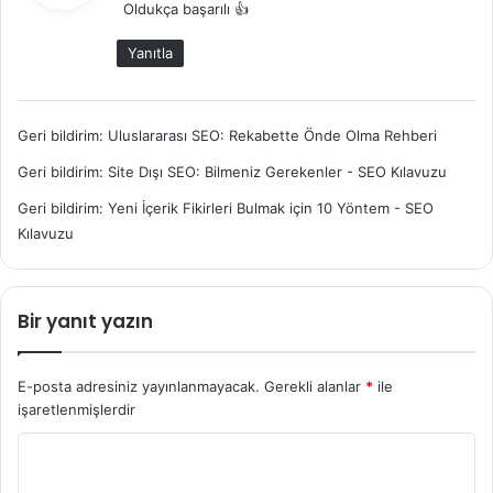
Oldukça başarılı 👍
i
k
Yanıtla
i
:
Geri bildirim:
Uluslararası SEO: Rekabette Önde Olma Rehberi
Geri bildirim:
Site Dışı SEO: Bilmeniz Gerekenler - SEO Kılavuzu
Geri bildirim:
Yeni İçerik Fikirleri Bulmak için 10 Yöntem - SEO
Kılavuzu
Bir yanıt yazın
E-posta adresiniz yayınlanmayacak.
Gerekli alanlar
*
ile
işaretlenmişlerdir
Y
o