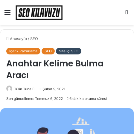
Menü
A
y
...
Anasayfa
/
SEO
İçerik Pazarlama
SEO
Site içi SEO
Anahtar Kelime Bulma
Aracı
Bir
Tülin Tuna
Şubat 9, 2021
e-
Son güncelleme: Temmuz 6, 2022
6 dakika okuma süresi
posta
göndermek