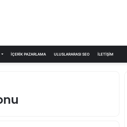
İÇERIK PAZARLAMA
ULUSLARARASI SEO
İLETIŞIM
onu