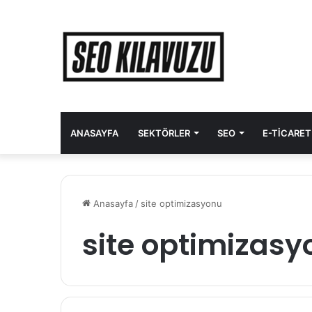
ANASAYFA
SEKTÖRLER
SEO
E-TICARET
Anasayfa
/
site optimizasyonu
site optimizasy