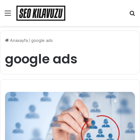
Menü
A
y
...
Anasayfa
/
google ads
google ads